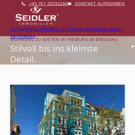
+49 761 20232260
KONTAKT AUFNEHMEN
Suche
Verkaufen
Was ist meine Immobilie wert?
Vermieten
WOHNUNG ZU MIETEN IN FREIBURG IM BREISGAU
Stilvoll bis ins kleinste
Detail.