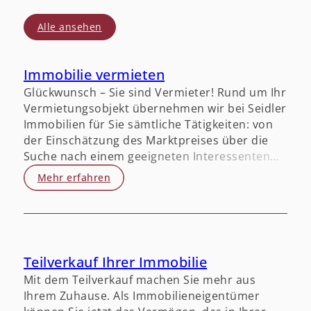
Alle ansehen
Immobilie vermieten
Glückwunsch – Sie sind Vermieter! Rund um Ihr
Vermietungsobjekt übernehmen wir bei Seidler
Immobilien für Sie sämtliche Tätigkeiten: von
der Einschätzung des Marktpreises über die
Suche nach einem geeigneten Interessenten
bis hin zur Vertragsabwicklung – alles liegt bei
Mehr erfahren
uns in professionellen Händen. Mit der
Entscheidung, Ihr Objekt in unsere Hände zu
geben, sparen Sie wertvolle Zeit.
Teilverkauf Ihrer Immobilie
Mit dem Teilverkauf machen Sie mehr aus
Ihrem Zuhause. Als Immobilieneigentümer