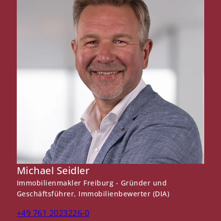
Michael Seidler
E
Immobilienmakler Freiburg - Gründer und
D
Geschäftsführer, Immobilienbewerter (DIA)
+
+49 761 2023226-0
s