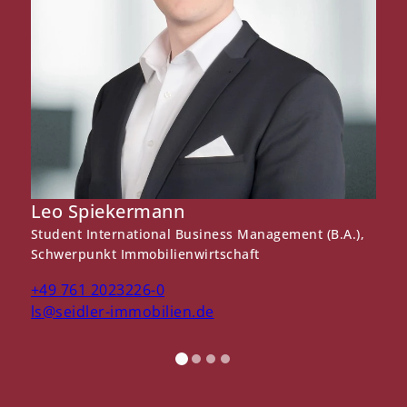
Leo Spiekermann
E
Student International Business Management (B.A.),
D
Schwerpunkt Immobilienwirtschaft
+
+49 761 2023226-0
s
ls@seidler-immobilien.de