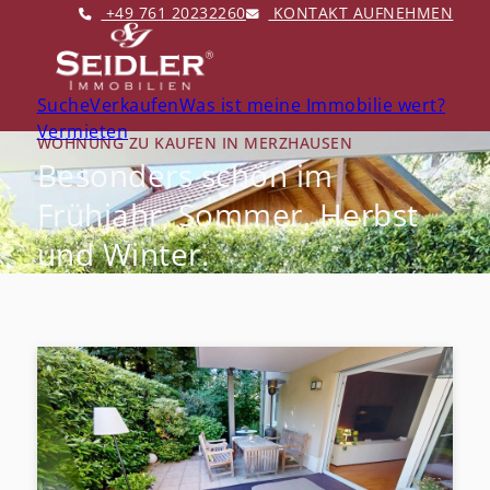
+49 761 20232260
KONTAKT AUFNEHMEN
Suche
Verkaufen
Was ist meine Immobilie wert?
Vermieten
WOHNUNG ZU KAUFEN IN MERZHAUSEN
Besonders schön im
Frühjahr, Sommer, Herbst
und Winter.