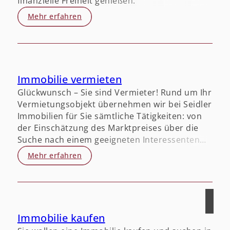
finanzielle Freiheit genießen.
Mehr erfahren
Immobilie vermieten
Glückwunsch – Sie sind Vermieter! Rund um Ihr
Vermietungsobjekt übernehmen wir bei Seidler
Immobilien für Sie sämtliche Tätigkeiten: von
der Einschätzung des Marktpreises über die
Suche nach einem geeigneten Interessenten
bis hin zur Vertragsabwicklung – alles liegt bei
Mehr erfahren
uns in professionellen Händen. Mit der
Entscheidung, Ihr Objekt in unsere Hände zu
geben, sparen Sie wertvolle Zeit.
Immobilie kaufen