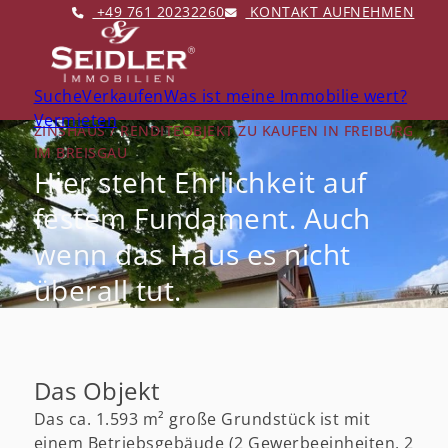
+49 761 20232260
KONTAKT AUFNEHMEN
Suche
Verkaufen
Was ist meine Immobilie wert?
Vermieten
ZINSHAUS / RENDITEOBJEKT ZU KAUFEN IN FREIBURG
IM BREISGAU
Hier steht Ehrlichkeit auf
festem Fundament. Auch
wenn das Haus es nicht
überall tut.
Das Objekt
Das ca. 1.593 m² große Grundstück ist mit
einem Betriebsgebäude (2 Gewerbeeinheiten, 2