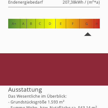
Endenergiebedarf
207,38kWh / (m²*a)
A+
A
B
C
D
E
F
G
H
Ausstattung
Das Wesentliche im Überblick:
- Grundstücksgröße 1.593 m²
- Summe Wohn- bzw. Nutzfläche ca. 543,14 m²