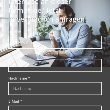
Interesse an dieser
Immobilie? Jetzt
unverbindlich anfragen.
Anrede
Vorname
*
Nachname
*
E-Mail
*