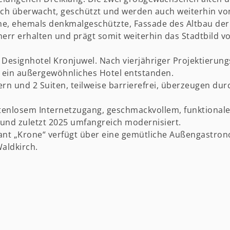
ch überwacht, geschützt und werden auch weiterhin vo
he, ehemals denkmalgeschützte, Fassade des Altbau der 
r erhalten und prägt somit weiterhin das Stadtbild vo
as Designhotel Kronjuwel. Nach vierjähriger Projektier
ein außergewöhnliches Hotel entstanden.
 und 2 Suiten, teilweise barrierefrei, überzeugen dur
stenlosem Internetzugang, geschmackvollem, funktional
und zuletzt 2025 umfangreich modernisiert.
nt „Krone“ verfügt über eine gemütliche Außengastrono
aldkirch.