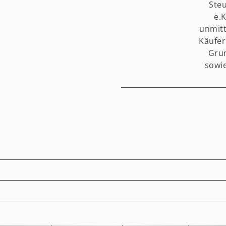
Steu
e.
unmit
Käufer
Grun
sowi