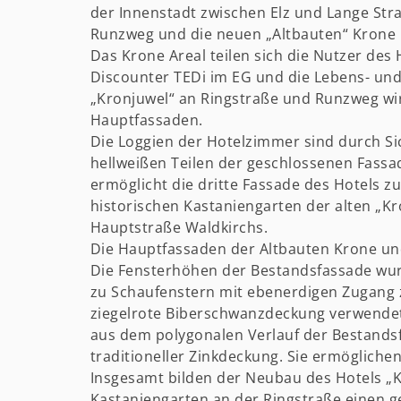
der Innenstadt zwischen Elz und Lange Stra
Runzweg und die neuen „Altbauten“ Krone 
Das Krone Areal teilen sich die Nutzer des
Discounter TEDi im EG und die Lebens- un
„Kronjuwel“ an Ringstraße und Runzweg wir
Hauptfassaden.
Die Loggien der Hotelzimmer sind durch Si
hellweißen Teilen der geschlossenen Fassa
ermöglicht die dritte Fassade des Hotels
historischen Kastaniengarten der alten „K
Hauptstraße Waldkirchs.
Die Hauptfassaden der Altbauten Krone un
Die Fensterhöhen der Bestandsfassade wu
zu Schaufenstern mit ebenerdigen Zugang z
ziegelrote Biberschwanzdeckung verwendet
aus dem polygonalen Verlauf der Bestands
traditioneller Zinkdeckung. Sie ermöglic
Insgesamt bilden der Neubau des Hotels „
Kastaniengarten an der Ringstraße einen 