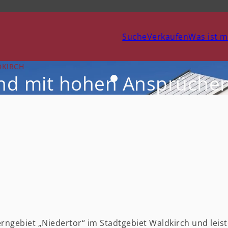
Suche
Verkaufen
Was ist m
DKIRCH
nd mit hohen Ansprüchen
erngebiet „Niedertor“ im Stadtgebiet Waldkirch und leis