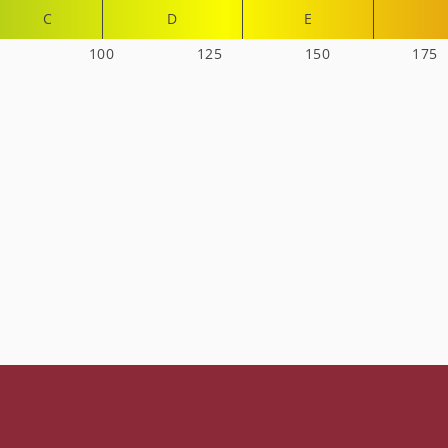
C
D
E
100
125
150
175