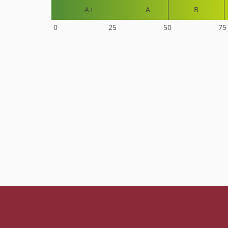
A+
A
B
0
25
50
75