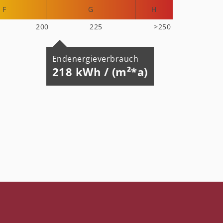
F
G
H
200
225
>250
Endenergieverbrauch
218 kWh / (m²*a)