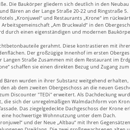
ße. Die Baukörper gliedern sich deutlich in den Neubau
und Bären an der Lange Straße 20-22 und Ringstraße 5.
 Hotels „Kronjuwel“ und Restaurants „Krone“ im rückwärt
d Arbeitsgemeinschaft „Am Bruckwald“ in den Obergesc
d durch einen eigenständigen und modernen Baukörper ge
chtbetonbauteile gerahmt. Diese kontrastieren mit ihre
denflächen. Der großzügige Innenhof im ersten Oberge
 zur Langen Straße Zusammen mit dem Restaurant im Erd
rone“ schaffen sie einen direkten Bezug und Zugang zum
d Bären wurden in ihrer Substanz weitgehend erhalten,
rden ab dem zweiten Obergeschoss an die neuen Gesc
um Discounter "TEDi" erweitert. Als Dachdeckung wurde
, die sich der unregelmäßigen Walmdachform von Krone
fassade. Das ziegelgedeckte Dachgeschoss der Krone 
hen eine hochwertige Wohnnutzung unter dem Dach.
Kronjuwel“ und der Neue „Altbau“ mit Ihren Gegensätz
gelungenen Dreiklang. Die zwei großgewachsenen alten 