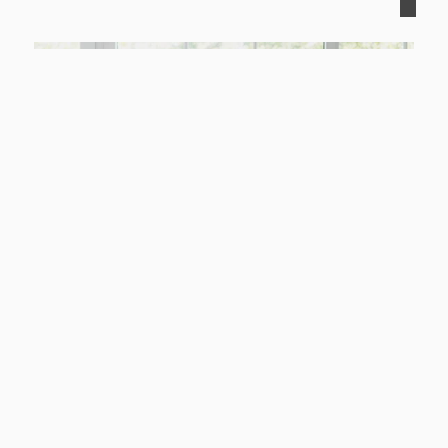
Immobilie geerbt – und nun?
Der Tod eines geliebten Menschen ist eine
schwierige Zeit, und das Erbe einer Immobilie
kann zusätzliche emotionale und praktische
Herausforderungen mit sich bringen. Wir
ünterstützen Sie dabei, die bestmöglichen
Entscheidungen zu treffen.
Mehr erfahren